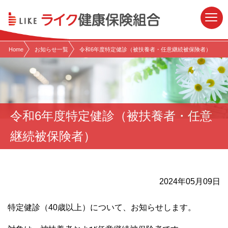
現在表示しているページの位置です。
ページ内を移動するためのリンクです。
サイト内の主なカテゴリメニューへ移動します
このページの本文へ移動します
Home
お知らせ一覧
令和6年度特定健診（被扶養者・任意継続被保険者）
令和6年度特定健診（被扶養者・任意
継続被保険者）
2024年05月09日
特定健診（40歳以上）について、お知らせします。